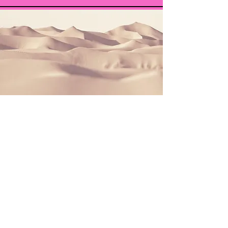
Sección
Este es un párrafo. Haz clic en Editar
texto o doble clic en el cuadro de
texto para editar el contenido.
Asegúrate de agregar cualquier