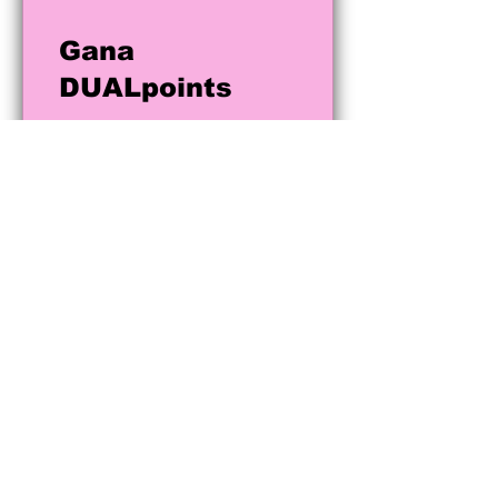
Gana
DUALpoints
03
Obtén
descuentos