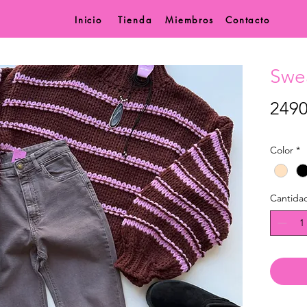
Inicio
Tienda
Miembros
Contacto
Swea
249
Color
*
Cantida