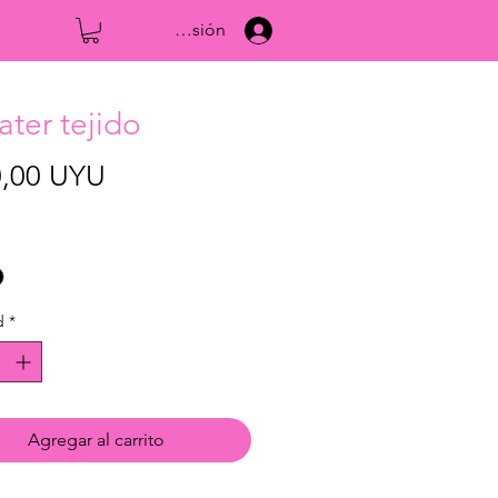
Iniciar sesión
ter tejido
Precio
0,00 UYU
d
*
Agregar al carrito