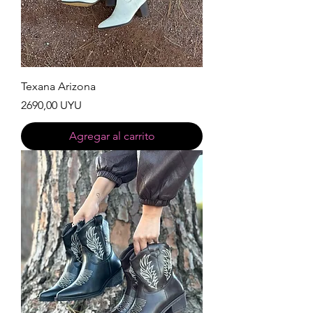
Texana Arizona
Precio
2690,00 UYU
Agregar al carrito