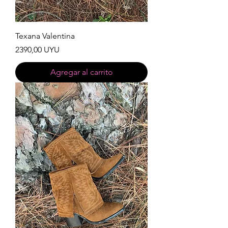
Texana Valentina
Precio
2390,00 UYU
Agregar al carrito