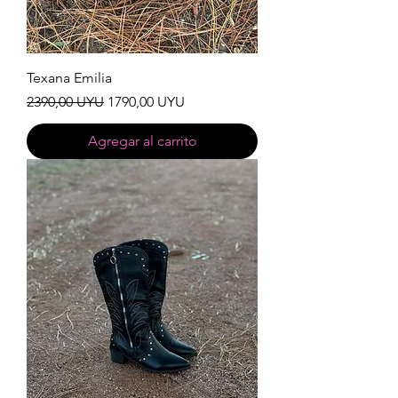
Texana Emilia
Precio
Precio de oferta
2390,00 UYU
1790,00 UYU
Agregar al carrito