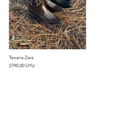
Texana Zara
Precio
2790,00 UYU
Agregar al carrito