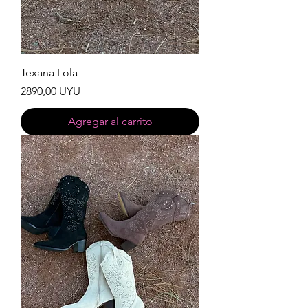
Texana Lola
Precio
2890,00 UYU
Agregar al carrito